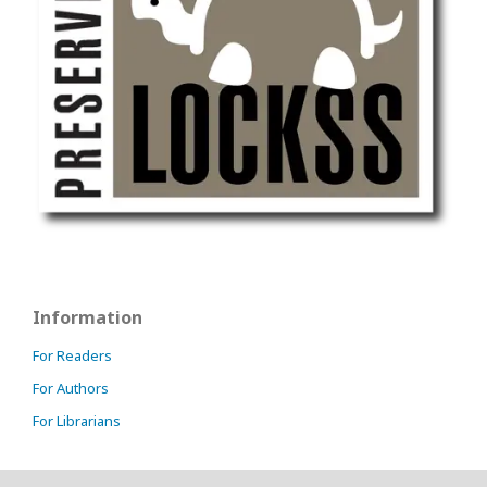
Information
For Readers
For Authors
For Librarians