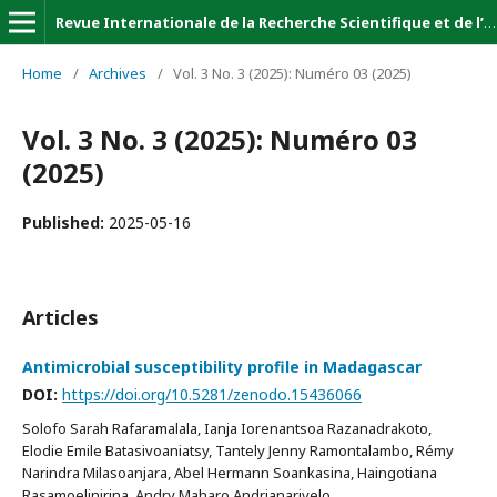
Revue Internationale de la Recherche Scientifique et de l’Innovation (Revue-IRSI)
Home
/
Archives
/
Vol. 3 No. 3 (2025): Numéro 03 (2025)
Vol. 3 No. 3 (2025): Numéro 03
(2025)
Published:
2025-05-16
Articles
Antimicrobial susceptibility profile in Madagascar
DOI:
https://doi.org/10.5281/zenodo.15436066
Solofo Sarah Rafaramalala, Ianja Iorenantsoa Razanadrakoto,
Elodie Emile Batasivoaniatsy, Tantely Jenny Ramontalambo, Rémy
Narindra Milasoanjara, Abel Hermann Soankasina, Haingotiana
Rasamoelinirina, Andry Maharo Andrianarivelo