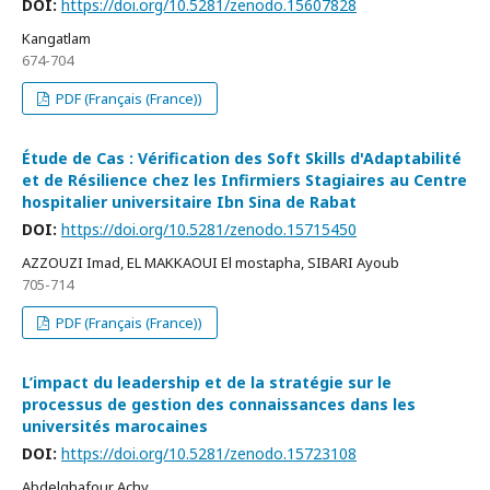
DOI:
https://doi.org/10.5281/zenodo.15607828
Kangatlam
674-704
PDF (Français (France))
Étude de Cas : Vérification des Soft Skills d'Adaptabilité
et de Résilience chez les Infirmiers Stagiaires au Centre
hospitalier universitaire Ibn Sina de Rabat
DOI:
https://doi.org/10.5281/zenodo.15715450
AZZOUZI Imad, EL MAKKAOUI El mostapha, SIBARI Ayoub
705-714
PDF (Français (France))
L’impact du leadership et de la stratégie sur le
processus de gestion des connaissances dans les
universités marocaines
DOI:
https://doi.org/10.5281/zenodo.15723108
Аbdelghаfour Аchy